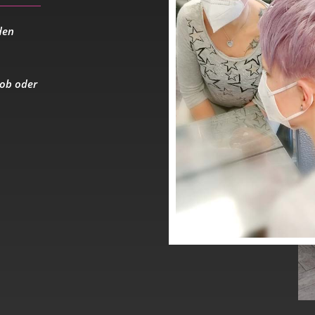
den
ob
oder