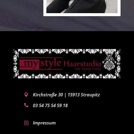
Kirchstraße 30 | 15913 Straupitz

03 54 75 54 59 18

Impressum
b